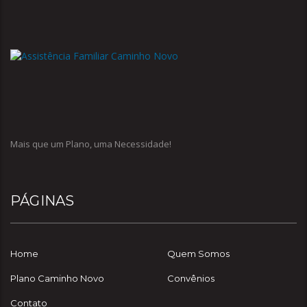
convênios com descontos exclusivos e dispomos
de empréstimos de equipamentos para
convalescença.
Mais que um Plano, uma Necessidade!
PÁGINAS
Home
Quem Somos
Plano Caminho Novo
Convênios
Contato